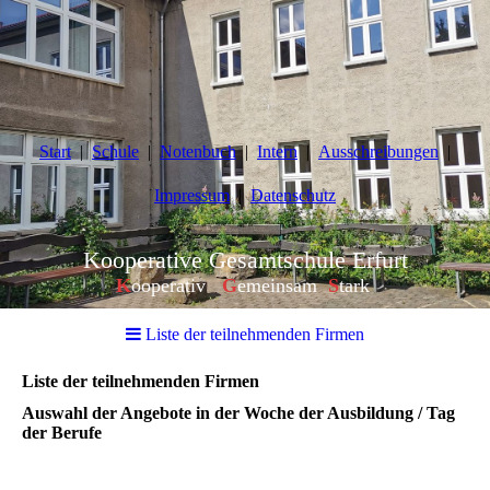
Start
Schule
Notenbuch
Intern
Ausschreibungen
Impressum
Datenschutz
Kooperative Gesamtschule Erfurt
K
ooperativ
G
emeinsam
S
tark
Liste der teilnehmenden Firmen
Liste der teilnehmenden Firmen
Auswahl der Angebote in der Woche der Ausbildung / Tag
der Berufe