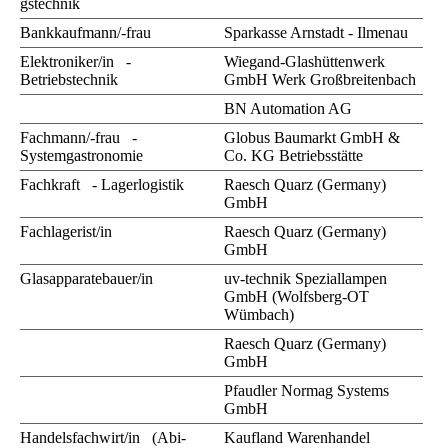
gstechnik
Bankkaufmann/-frau
Sparkasse Arnstadt - Ilmenau
Elektroniker/in -
Wiegand-Glashüttenwerk
Betriebstechnik
GmbH Werk Großbreitenbach
BN Automation AG
Fachmann/-frau -
Globus Baumarkt GmbH &
Systemgastronomie
Co. KG Betriebsstätte
Fachkraft - Lagerlogistik
Raesch Quarz (Germany)
GmbH
Fachlagerist/in
Raesch Quarz (Germany)
GmbH
Glasapparatebauer/in
uv-technik Speziallampen
GmbH (Wolfsberg-OT
Wümbach)
Raesch Quarz (Germany)
GmbH
Pfaudler Normag Systems
GmbH
Handelsfachwirt/in (Abi-
Kaufland Warenhandel