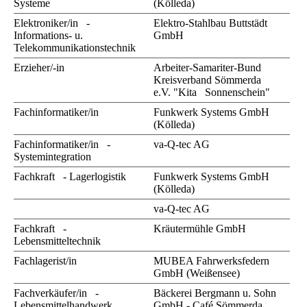
Systeme
(Kölleda)
Elektroniker/in -
Elektro-Stahlbau Buttstädt
Informations- u.
GmbH
Telekommunikationstechnik
Erzieher/-in
Arbeiter-Samariter-Bund
Kreisverband Sömmerda
e.V. "Kita Sonnenschein"
Fachinformatiker/in
Funkwerk Systems GmbH
(Kölleda)
Fachinformatiker/in -
va-Q-tec AG
Systemintegration
Fachkraft - Lagerlogistik
Funkwerk Systems GmbH
(Kölleda)
va-Q-tec AG
Fachkraft -
Kräutermühle GmbH
Lebensmitteltechnik
Fachlagerist/in
MUBEA Fahrwerksfedern
GmbH (Weißensee)
Fachverkäufer/in -
Bäckerei Bergmann u. Sohn
Lebensmittelhandwerk
GmbH - Café Sömmerda