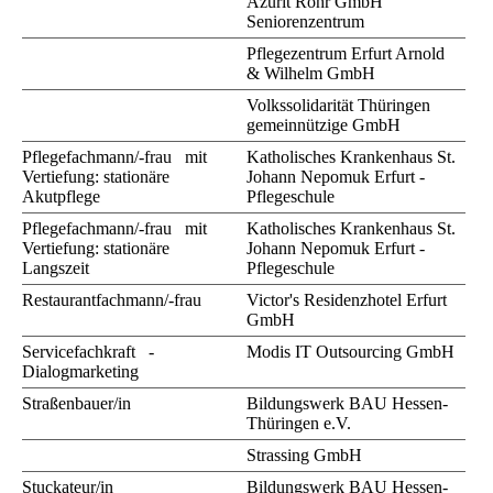
Azurit Rohr GmbH
Seniorenzentrum
Pflegezentrum Erfurt Arnold
& Wilhelm GmbH
Volkssolidarität Thüringen
gemeinnützige GmbH
Pflegefachmann/-frau mit
Katholisches Krankenhaus St.
Vertiefung: stationäre
Johann Nepomuk Erfurt -
Akutpflege
Pflegeschule
Pflegefachmann/-frau mit
Katholisches Krankenhaus St.
Vertiefung: stationäre
Johann Nepomuk Erfurt -
Langszeit
Pflegeschule
Restaurantfachmann/-frau
Victor's Residenzhotel Erfurt
GmbH
Servicefachkraft -
Modis IT Outsourcing GmbH
Dialogmarketing
Straßenbauer/in
Bildungswerk BAU Hessen-
Thüringen e.V.
Strassing GmbH
Stuckateur/in
Bildungswerk BAU Hessen-