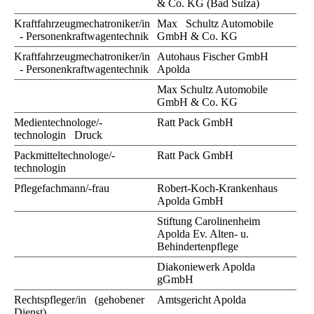
& Co. KG (Bad Sulza)
Kraftfahrzeugme​chatroniker/in
Max Schultz Automobile
- Personenkraftw​agentechnik
GmbH & Co. KG
Kraftfahrzeugmechatroniker/in
Autohaus Fischer GmbH
- Personenkraftwagentechnik
Apolda
Max Schultz Automobile
GmbH & Co. KG
Medientechnologe/-
Ratt Pack GmbH
technologin Druck
Packmitteltechnologe/-
Ratt Pack GmbH
technologin
Pflegefachmann/-frau
Robert-Koch-Krankenhaus
Apolda GmbH
Stiftung Carolinenheim
Apolda Ev. Alten- u.
Behindertenpflege
Diakoniewerk Apolda
gGmbH
Rechtspfleger/in (gehobener
Amtsgericht Apolda
Dienst)