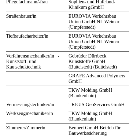
Pflegefachmann/-frau
Sophien- und Hufeland-
Klinikum gGmbH
Straßenbauer/in
EUROVIA Verkehrsbau
Union GmbH NL Weimar
(Umpferstedt)
Tiefbaufacharbeiter/in
EUROVIA Verkehrsbau
Union GmbH NL Weimar
(Umpferstedt)
Verfahrensmechaniker/in -
Gebrüder Dürrbeck
Kunststoff- und
Kunststoffe GmbH
Kautschuktechnik
(Buttelstedt) (Buttelstedt)
GRAFE Advanced Polymers
GmbH
TKW Molding GmbH
(Blankenhain)
Vermessungstechniker/in
TRIGIS GeoServices GmbH
Werkzeugmechaniker/in
TKW Molding GmbH
(Blankenhain)
Zimmerer/Zimmerin
Bennert GmbH Betrieb für
Bauwerkssicherung