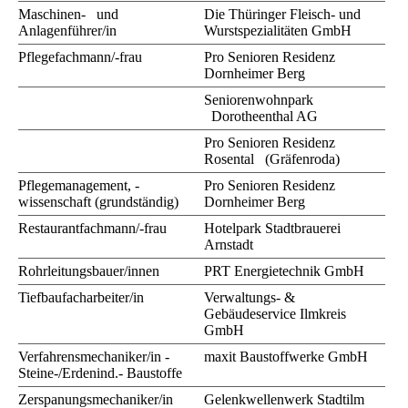
Maschinen- und
Die Thüringer Fleisch- und
Anlagenführer/in
Wurstspezialitäten GmbH
Pflegefachmann/-frau
Pro Senioren Residenz
Dornheimer Berg
Seniorenwohnpark
Dorotheenthal AG
Pro Senioren Residenz
Rosental (Gräfenroda)
Pflegemanagement, -
Pro Senioren Residenz
wissenschaft (grundständig)
Dornheimer Berg
Restaurantfachmann/-frau
Hotelpark Stadtbrauerei
Arnstadt
Rohrleitungsbauer/innen
PRT Energietechnik GmbH
Tiefbaufacharbeiter/in
Verwaltungs- &
Gebäudeservice Ilmkreis
GmbH
Verfahrensmechaniker/in -
maxit Baustoffwerke GmbH
Steine-/Erdenind.- Baustoffe
Zerspanungsmechaniker/in
Gelenkwellenwerk Stadtilm