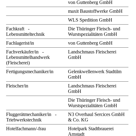
von Guttenberg GmbH
maxit Baustoffwerke GmbH
WLS Spedition GmbH
Fachkraft -
Die Thüringer Fleisch- und
Lebensmitteltechnik
Wurstspezialitäten GmbH
Fachlagerist/in
von Guttenberg GmbH
Fachverkäufer/in -
Landschmaus Fleischerei
Lebensmittelhandwerk
GmbH
(Fleischerei)
Fertigungsmechaniker/in
Gelenkwellenwerk Stadtilm
GmbH
Fleischer/in
Landschmaus Fleischerei
GmbH
Die Thüringer Fleisch- und
Wurstspezialitäten GmbH
Fluggerätmechaniker/in -
N3 Overhaul Sercices GmbH
Triebwerkstechnik
& Co. KG
Hotelfachmann/-frau
Hotelpark Stadtbrauerei
Arnstadt