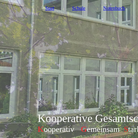
Start
Schule
Notenbuch
Kooperative Gesamtsc
K
ooperativ
G
emeinsam
S
tar