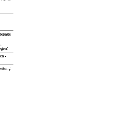
mepage
t,
egen)
en -
leitung