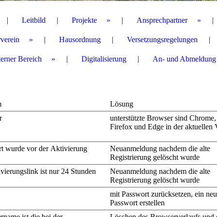
Leitbild
Projekte
Ansprechpartner
verein
Hausordnung
Versetzungsregelungen
terner Bereich
Digitalisierung
An- und Abmeldung
m
Lösung
r
unterstützte Browser sind Chrome,
Firefox und Edge in der aktuellen 
t wurde vor der
Aktivierung
Neuanmeldung nachdem die alte
Registrierung gelöscht wurde
ivierungslink ist nur 24 Stunden
Neuanmeldung nachdem die alte
Registrierung gelöscht wurde
mit Passwort zurücksetzen, ein neu
Passwort erstellen
rname ist die bei der
Löschen des Browserverlaufs und 