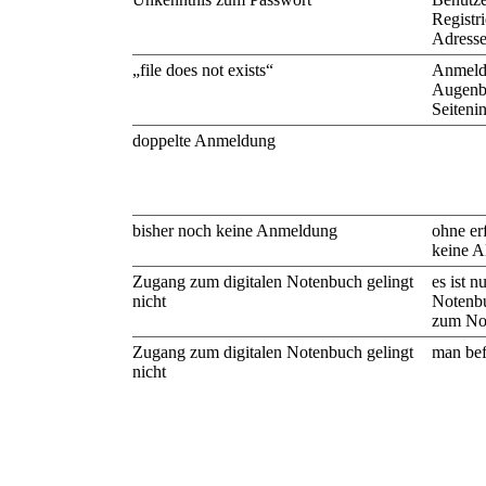
Registr
Adresse
„
file does not exists
“
Anmeld
Augenb
Seitenin
doppelte Anmeldung
bisher noch keine Anmeldung
ohne erf
keine A
Zugang zum digitalen Notenbuch gelingt
es ist n
nicht
Notenbu
zum Not
Zugang zum digitalen Notenbuch gelingt
man bef
nicht