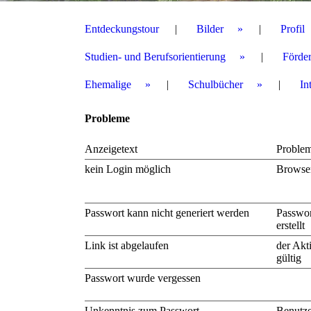
Entdeckungstour
Bilder
Profil
Studien- und Berufsorientierung
Förder
Ehemalige
Schulbücher
In
Probleme
Anzeigetext
Proble
kein Login möglich
Browse
Passwort kann nicht generiert werden
Passwor
erstellt
Link ist abgelaufen
der Akt
gültig
Passwort wurde vergessen
Unkenntnis zum Passwort
Benutze