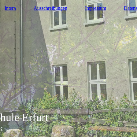
Intern
Ausschreibungen
Impressum
Datens
hule Erfurt
k