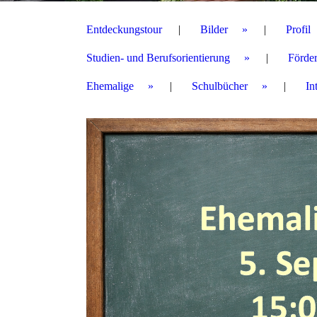
Entdeckungstour
Bilder
Profil
Studien- und Berufsorientierung
Förder
Ehemalige
Schulbücher
In