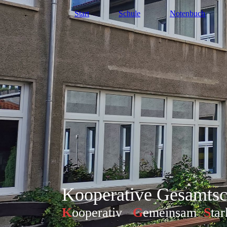
Start
Schule
Notenbuch
Kooperative Gesamtsc
K
ooperativ
G
emeinsam
S
tar