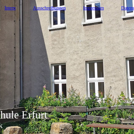
Intern
Ausschreibungen
Impressum
Datens
hule Erfurt
k