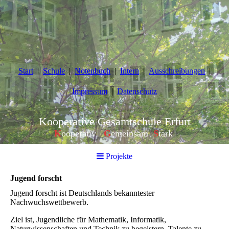
Start
Schule
Notenbuch
Intern
Ausschreibungen
Impressum
Datenschutz
Kooperative Gesamtschule Erfurt
K
ooperativ
G
emeinsam
S
tark
Projekte
Jugend forscht
Jugend forscht ist Deutschlands bekanntester
Nachwuchswettbewerb.
Ziel ist, Jugendliche für Mathematik, Informatik,
Naturwissenschaften und Technik zu begeistern, Talente zu